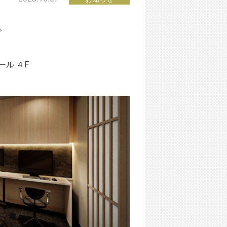
。
ル ４F