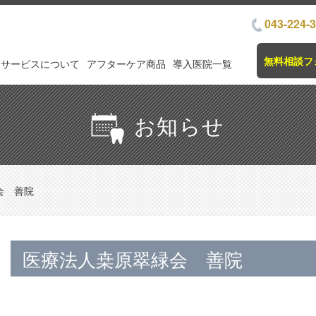
043-224-
無料相談フ
サービスについて
アフターケア商品
導入医院一覧
お知らせ
会 善院
医療法人桒原翠緑会 善院